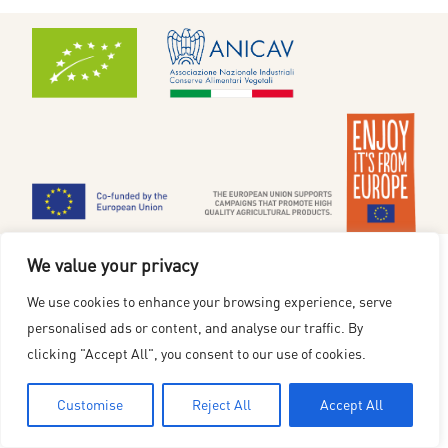
Cookiepolicy
|
Integritetspolicy
We value your privacy
www.redgoldfromeurope.se
We use cookies to enhance your browsing experience, serve
Finansierat av Europeiska unionen. De synpunkter och åsikter som uttrycks är endast
personalised ads or content, and analyse our traffic. By
upphovsmannens [upphovsmännens] och utgör inte Europeiska unionens eller
Europeiska genomförandeorganets for forskning (REA) officiella ståndpunkt. Varken
clicking "Accept All", you consent to our use of cookies.
Europeiska unionen eller den beviljande myndigheten tar något ansvar för dessa.
Follow us on
Customise
Reject All
Accept All