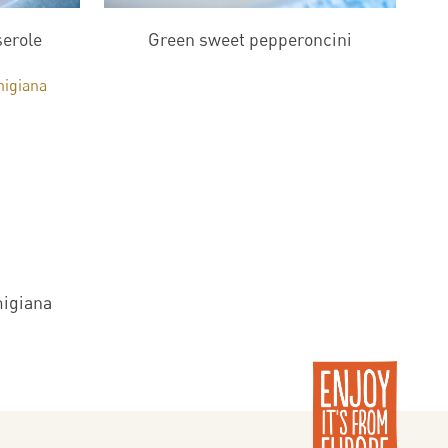
serole
Green sweet pepperoncini
migiana