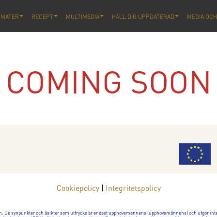
OMATER
RECEPT
MULTIMEDIA
HÅLL DIG UPPDATERAD
MEDIA OCH
COMING SOON
Cookiepolicy
|
Integritetspolicy
n. De synpunkter och åsikter som uttrycks är endast upphovsmannens [upphovsmännens] och utgör inte