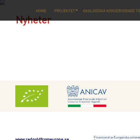
HOME
PROJEKTET
EKOLOGISKA KONSERVERADE T
Nyheter
Finansierat av Europeiska unione
www.redgoldfromeurope.se