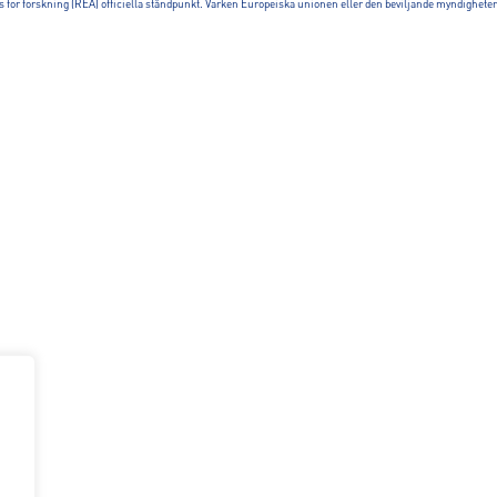
or forskning (REA) officiella ståndpunkt. Varken Europeiska unionen eller den beviljande myndigheten 