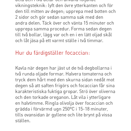
vikningsteknik: lyft den övre ytterkanten och för
den till mitten av degen; upprepa med botten och
2 sidor och gör sedan samma sak med den
andra delen. Täck över och vänta 15 minuter och
upprepa samma procedur. Forma sedan degen
till två bollar, lägg var och en i en lätt oljad skål
och låt jäsa på ett varmt ställe i två timmar.
Hur du färdigställer focaccian:
Kavla när degen har jäst ut de två degbollarna i
två runda oljade formar. Halvera tomaterna och
tryck dem hårt med den skurna sidan nedåt mot
degen så att saften frigörs och focaccian får sina
karakteristiska fuktiga gropar. Strö över oliverna
och den torkade oreganon. Låt vila i ytterligare
en halvtimme. Ringla olivolja över focaccian och
grädda i förvärmd ugn 250°C i 15-18 minuter,
tills ovansidan är gyllene och lite brynt på vissa
ställen.