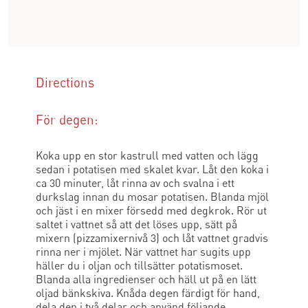
Directions
För degen:
Koka upp en stor kastrull med vatten och lägg
sedan i potatisen med skalet kvar. Låt den koka i
ca 30 minuter, låt rinna av och svalna i ett
durkslag innan du mosar potatisen. Blanda mjöl
och jäst i en mixer försedd med degkrok. Rör ut
saltet i vattnet så att det löses upp, sätt på
mixern (pizzamixernivå 3) och låt vattnet gradvis
rinna ner i mjölet. När vattnet har sugits upp
häller du i oljan och tillsätter potatismoset.
Blanda alla ingredienser och häll ut på en lätt
oljad bänkskiva. Knåda degen färdigt för hand,
dela den i två delar och använd följande