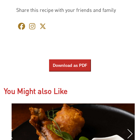
Share this recipe with your friends and family
Download as PDF
You Might also Like
us
N