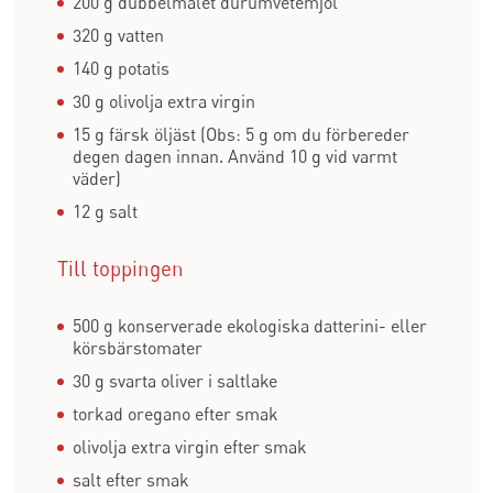
200 g dubbelmalet durumvetemjöl
320 g vatten
140 g potatis
30 g olivolja extra virgin
15 g färsk öljäst (Obs: 5 g om du förbereder
degen dagen innan. Använd 10 g vid varmt
väder)
12 g salt
Till toppingen
500 g konserverade ekologiska datterini- eller
körsbärstomater
30 g svarta oliver i saltlake
torkad oregano efter smak
olivolja extra virgin efter smak
salt efter smak