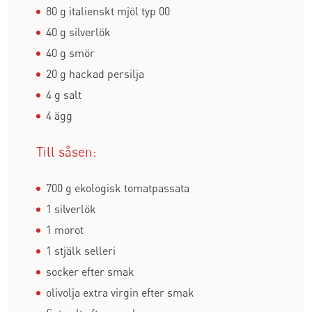
80 g italienskt mjöl typ 00
40 g silverlök
40 g smör
20 g hackad persilja
4 g salt
4 ägg
Till såsen:
700 g ekologisk tomatpassata
1 silverlök
1 morot
1 stjälk selleri
socker efter smak
olivolja extra virgin efter smak