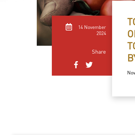
T
14 November
O
2024
T
Share
B
Nov