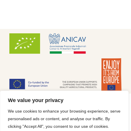
We value your privacy
Cookiepolicy
|
Integritetspolicy
We use cookies to enhance your browsing experience, serve
www.redgoldfromeurope.se
Finansierat av Europeiska unionen. De synpunkter och åsikter som uttrycks är
personalised ads or content, and analyse our traffic. By
endast upphovsmannens [upphovsmännens] och utgör inte Europeiska unionens
eller
clicking "Accept All", you consent to our use of cookies.
Europeiska genomförandeorganets for forskning (REA) officiella ståndpunkt.
Varken Europeiska unionen eller den beviljande myndigheten tar något ansvar för